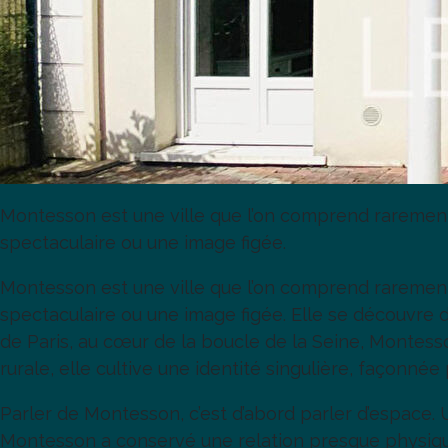
Montesson est une ville que l’on comprend raremen
spectaculaire ou une image figée.
Montesson est une ville que l’on comprend raremen
spectaculaire ou une image figée. Elle se découvre d
de Paris, au cœur de la boucle de la Seine, Montesso
rurale, elle cultive une identité singulière, façonnée
Parler de Montesson, c’est d’abord parler d’espace. U
Montesson a conservé une relation presque physique à