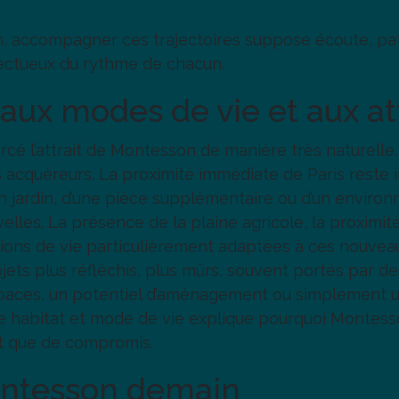
accompagner ces trajectoires suppose écoute, patie
pectueux du rythme de chacun.
aux modes de vie et aux a
cé l’attrait de Montesson de manière très naturelle
acquéreurs. La proximité immédiate de Paris reste imp
 d’un jardin, d’une pièce supplémentaire ou d’un env
es. La présence de la plaine agricole, la proximité 
itions de vie particulièrement adaptées à ces nouvea
ets plus réfléchis, plus mûrs, souvent portés par de
spaces, un potentiel d’aménagement ou simplement un
 habitat et mode de vie explique pourquoi Montesson
ôt que de compromis.
ontesson demain