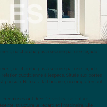
ement, ne cherche pas à séduire par une façade
ement, ne cherche pas à séduire par une façade
 relation quotidienne à l’espace. Située aux portes
 parisien. Ni tout à fait urbaine, ni complètement
.
s communes ont densifié, verticalisé, saturé,
ente, structure le regard et l’imaginaire. Elle