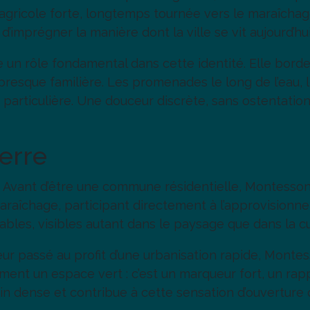
re agricole forte, longtemps tournée vers le maraîcha
’imprégner la manière dont la ville se vit aujourd’hui
un rôle fondamental dans cette identité. Elle borde, 
presque familière. Les promenades le long de l’eau,
articulière. Une douceur discrète, sans ostentation,
terre
. Avant d’être une commune résidentielle, Montesson fu
raîchage, participant directement à l’approvisionnem
rables, visibles autant dans le paysage que dans la cu
ur passé au profit d’une urbanisation rapide, Montes
ment un espace vert : c’est un marqueur fort, un rappe
 dense et contribue à cette sensation d’ouverture qui