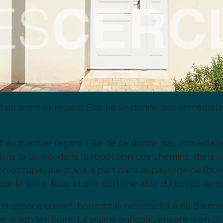
t au premier regard. Elle ne se donne pas immédiat
t au premier regard. Elle ne se donne pas immédiat
ans la durée, dans la répétition des chemins, dans la
n occupe une place à part dans le paysage de l’ouest
 par la terre, l’eau et une certaine idée du temps long
n espace ouvert, horizontal, respirant. Là où d’autre
 son territoire. La plaine agricole, encore bien prés