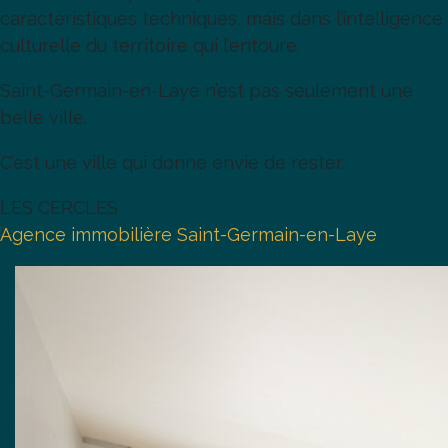
caractéristiques techniques, mais dans l’intelligence
culturelle du territoire qui l’entoure.
Saint-Germain-en-Laye n’est pas seulement une
belle ville.
C’est une ville qui donne envie de rester.
LES CERCLES
Agence immobilière Saint-Germain-en-Laye