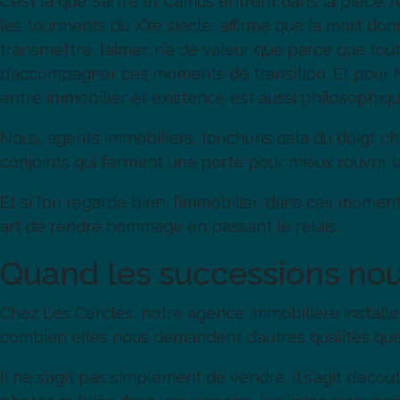
C’est là que Sartre et Camus entrent dans la pièce. A
les tourments du XXe siècle, affirme que la mort donn
transmettre, l’aimer, n’a de valeur que parce que tou
d’accompagner ces moments de transition. Et pour Ma
entre immobilier et existence est aussi philosophiqu
Nous, agents immobiliers, touchons cela du doigt ch
conjoints qui ferment une porte pour mieux rouvrir l
Et si l’on regarde bien, l’immobilier, dans ces moments
art de rendre hommage en passant le relais.
Quand les successions nou
Chez Les Cercles, notre agence immobilière install
combien elles nous demandent d’autres qualités que 
Il ne s’agit pas simplement de vendre. Il s’agit d’écou