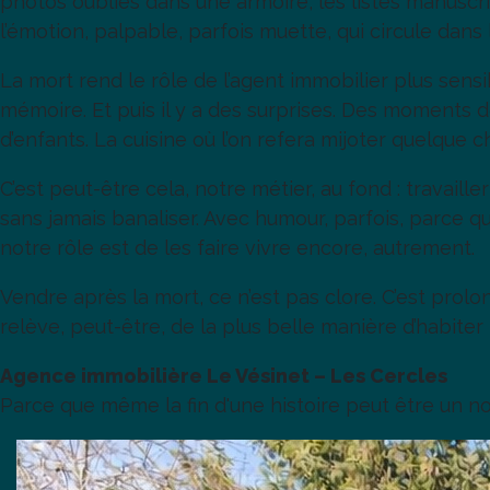
photos oubliés dans une armoire, les listes manuscri
l’émotion, palpable, parfois muette, qui circule dans 
La mort rend le rôle de l’agent immobilier plus sensibl
mémoire. Et puis il y a des surprises. Des moments d
d’enfants. La cuisine où l’on refera mijoter quelque ch
C’est peut-être cela, notre métier, au fond : travail
sans jamais banaliser. Avec humour, parfois, parce qu
notre rôle est de les faire vivre encore, autrement.
Vendre après la mort, ce n’est pas clore. C’est prolon
relève, peut-être, de la plus belle manière d’habiter
Agence immobilière Le Vésinet – Les Cercles
Parce que même la fin d'une histoire peut être u