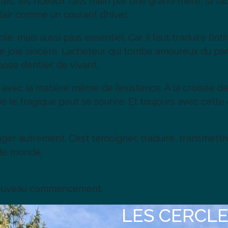
tes, les rideaux faits main par une grand-mère, la ta
l’air comme un courant d’hiver.
e, mais aussi plus essentiel. Car il faut traduire l’int
e joie sincère. L’acheteur qui tombe amoureux du parq
ose d’entier, de vivant.
ler avec la matière même de l’existence. À la croisée
e le tragique peut se sourire. Et toujours avec cette
ger autrement. C’est témoigner, traduire, transmettre.
 le monde.
n nouveau commencement.
LES CERCLES