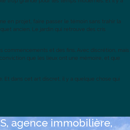
ble trop grande pour les temps modernes. Et il y a
ime en projet, faire passer le témoin sans trahir la
uet ancien. Le jardin qui retrouve des cris
 des commencements et des fins. Avec discrétion, mais
 conviction que les lieux ont une mémoire, et que
 Et dans cet art discret, il y a quelque chose qui
, agence immobilière,