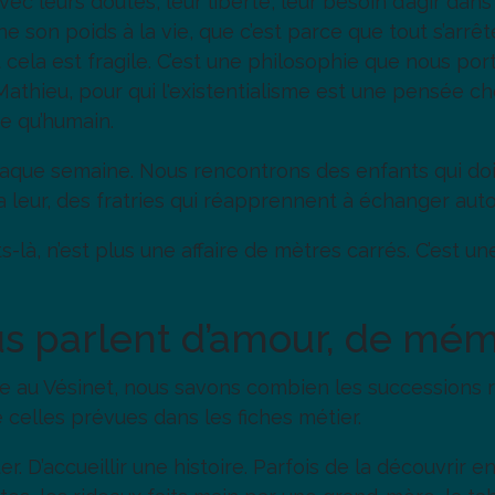
vec leurs doutes, leur liberté, leur besoin d’agir dan
e son poids à la vie, que c’est parce que tout s’arrêt
t cela est fragile. C’est une philosophie que nous po
thieu, pour qui l'existentialisme est une pensée chè
e qu’humain.
aque semaine. Nous rencontrons des enfants qui doiv
a leur, des fratries qui réapprennent à échanger aut
-là, n’est plus une affaire de mètres carrés. C’est une
s parlent d’amour, de mémo
ée au Vésinet, nous savons combien les successions 
celles prévues dans les fiches métier.
ter. D’accueillir une histoire. Parfois de la découvrir