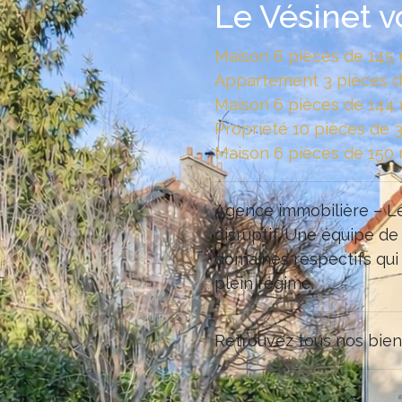
Le Vésinet v
Maison 6 pièces de 145
Appartement 3 pièces d
Maison 6 pièces de 144
Propriété 10 pièces de
Maison 6 pièces de 150
Agence immobilière – Le
disruptif. Une équipe de
domaines respectifs qui
plein régime.
Retrouvez tous nos bien