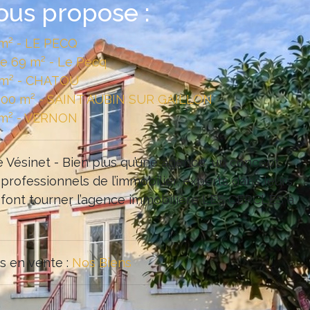
ous propose :
 m² - LE PECQ
e 69 m² - Le Pecq
 m² - CHATOU
 300 m² - SAINT AUBIN SUR GAILLON
 m² - VERNON
 Vésinet - Bien plus qu’une agence, un concept
 professionnels de l’immobilier, experts dans leurs
 font tourner l’agence immobilière LES CERCLES à
s en vente :
Nos Biens