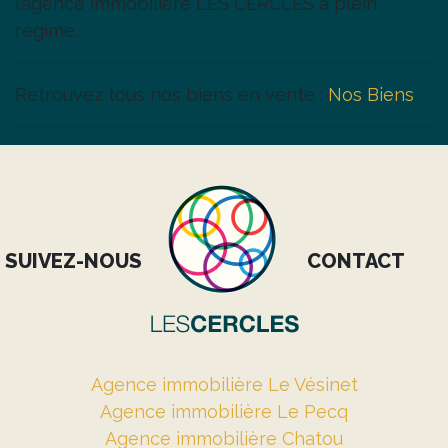
l’agence immobilière LES CERCLES à plein
régime.
Retrouvez tous nos biens en vente :
Nos Biens
SUIVEZ-NOUS
CONTACT
Agence immobilière Le Vésinet
Agence immobilière Le Pecq
Agence immobilière Chatou