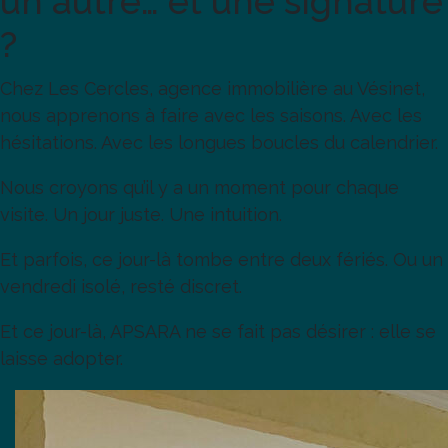
un autre… et une signature
?
Chez Les Cercles, agence immobilière au Vésinet,
nous apprenons à faire avec les saisons. Avec les
hésitations. Avec les longues boucles du calendrier.
Nous croyons qu’il y a un moment pour chaque
visite. Un jour juste. Une intuition.
Et parfois, ce jour-là tombe entre deux fériés. Ou un
vendredi isolé, resté discret.
Et ce jour-là, APSARA ne se fait pas désirer : elle se
laisse adopter.