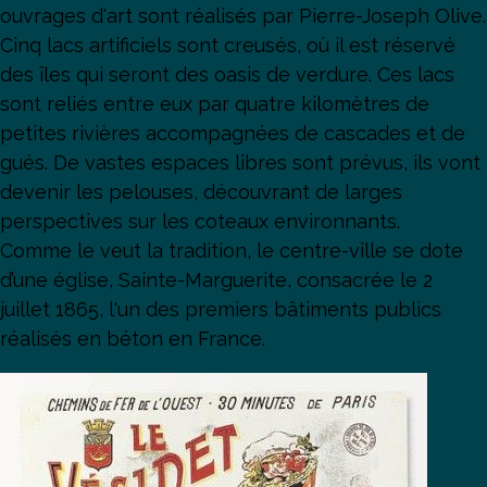
ouvrages d'art sont réalisés par Pierre-Joseph Olive.
Cinq lacs artificiels sont creusés, où il est réservé
des îles qui seront des oasis de verdure. Ces lacs
sont reliés entre eux par quatre kilomètres de
petites rivières accompagnées de cascades et de
gués. De vastes espaces libres sont prévus, ils vont
devenir les pelouses, découvrant de larges
perspectives sur les coteaux environnants.
Comme le veut la tradition, le centre-ville se dote
d’une église, Sainte-Marguerite, consacrée le 2
juillet 1865, l'un des premiers bâtiments publics
réalisés en béton en France.