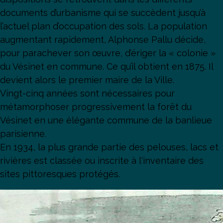
documents d’urbanisme qui se succèdent jusqu’à
l’actuel plan d’occupation des sols. La population
augmentant rapidement, Alphonse Pallu décide,
pour parachever son œuvre, d’ériger la « colonie »
du Vésinet en commune. Ce qu’il obtient en 1875. Il
devient alors le premier maire de la Ville.
Vingt-cinq années sont nécessaires pour
métamorphoser progressivement la forêt du
Vésinet en une élégante commune de la banlieue
parisienne.
En 1934, la plus grande partie des pelouses, lacs et
rivières est classée ou inscrite à l'inventaire des
sites pittoresques protégés.