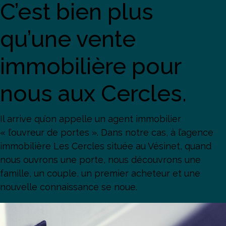
C’est bien plus
qu’une vente
immobilière pour
nous aux Cercles.
Il arrive qu’on appelle un agent immobilier
« l’ouvreur de portes ». Dans notre cas, à l’agence
immobilière Les Cercles située au Vésinet, quand
nous ouvrons une porte, nous découvrons une
famille, un couple, un premier acheteur et une
nouvelle connaissance se noue.