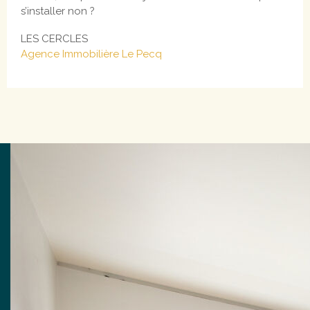
s’installer non ?
LES CERCLES
Agence Immobilière Le Pecq